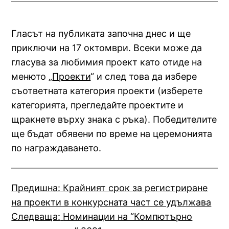
Гласът на публиката започна днес и ще
приключи на 17 октомври. Всеки може да
гласува за любимия проект като отиде на
менюто „
Проекти
“ и след това да избере
съответната категория проекти (изберете
категорията, прегледайте проектите и
щракнете върху знака с ръка). Победителите
ще бъдат обявени по време на церемонията
по награждаването.
Предишна:
Крайният срок за регистриране
на проекти в конкурсната част се удължава
Следваща:
Номинации на “Компютърно