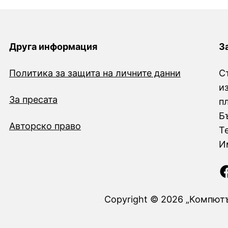
Друга информация
З
Политика за защита на личните данни
С
и
За пресата
п
Б
Авторско право
Т
И
Facebook
Copyright © 2026 „Компютъ