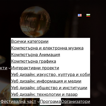
Всички категории
Компютърна и електронна музика
Компютърна Анимация
Компютърна графика
кти
Интерактивни проекти
Уеб дизайн: изкуство, култура и хоби
Уеб дизайн: информация и медии
Уеб дизайн: общество и институции
Уеб дизайн: технологии и пазар
Фестивална част
Програма
Организатори