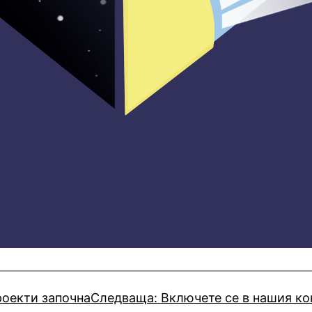
роекти започна
Следваща:
Включете се в нашия ко