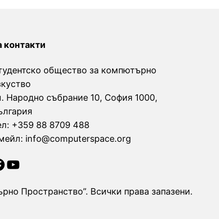
а контакти
тудентско общество за компютърно
зкуство
л. Народно събрание 10, София 1000,
ългария
ел: +359 88 8709 488
мейл: info@computerspace.org
YouTube
рно Пространство”. Всички права запазени.