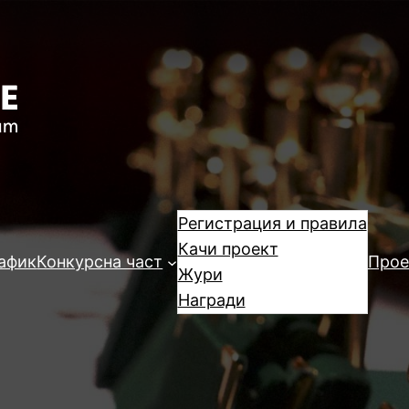
Регистрация и правила
Качи проект
афик
Конкурсна част
Прое
Жури
Награди