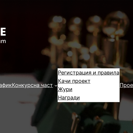
Регистрация и правила
Качи проект
афик
Конкурсна част
Прое
Жури
Награди