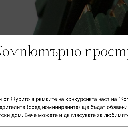
“Компютърно прост
 от Журито в рамките на конкурсната част на “К
едителите (сред номинираните) ще бъдат обявени
тски дом. Вече можете и да гласувате за любимите