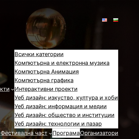
Всички категории
Компютърна и електронна музика
Компютърна Анимация
Компютърна графика
кти
Интерактивни проекти
Уеб дизайн: изкуство, култура и хоби
Уеб дизайн: информация и медии
Уеб дизайн: общество и институции
Уеб дизайн: технологии и пазар
Фестивална част
Програма
Организатори