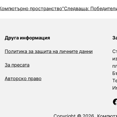
“Компютърно пространство”
Следваща:
Победители
Друга информация
З
Политика за защита на личните данни
С
и
За пресата
п
Б
Авторско право
Т
И
Facebook
Copyright © 2026 „Компютъ