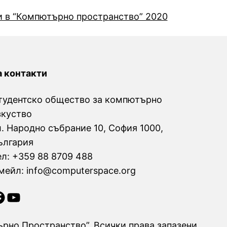
 в “Компютърно пространство” 2020
а контакти
тудентско общество за компютърно
зкуство
л. Народно събрание 10, София 1000,
ългария
ел: +359 88 8709 488
мейл: info@computerspace.org
YouTube
рно Пространство”. Всички права запазени.