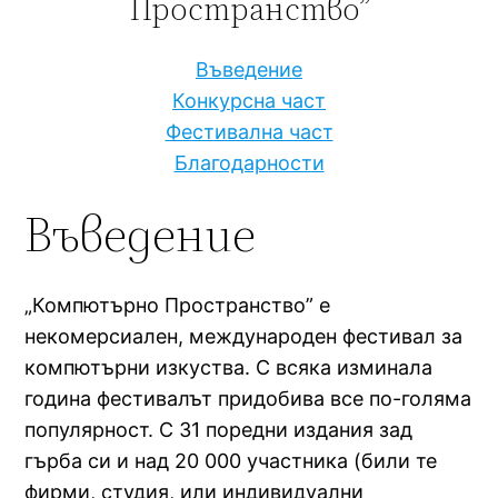
Пространство”
Въведение
Конкурсна част
Фестивална част
Благодарности
Въведение
„Компютърно Пространство” е
некомерсиален, международен фестивал за
компютърни изкуства. С всяка изминала
година фестивалът придобива все по-голяма
популярност. С 31 поредни издания зад
гърба си и над 20 000 участника (били те
фирми, студия, или индивидуални