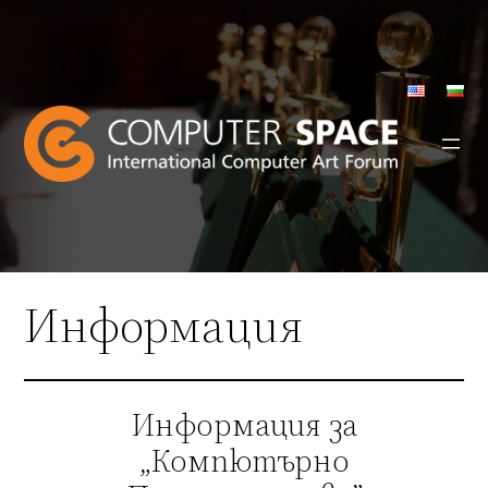
Към
съдържанието
Информация
Информация за
„Компютърно