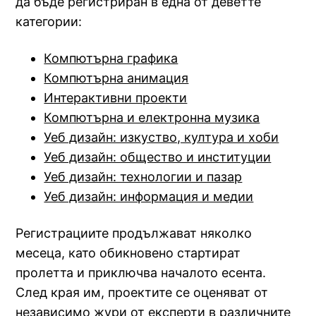
да бъде регистриран в една от деветте
категории:
Компютърна графика
Компютърна анимация
Интерактивни проекти
Компютърна и електронна музика
Уеб дизайн: изкуство, култура и хоби
Уеб дизайн: общество и институции
Уеб дизайн: технологии и пазар
Уеб дизайн: информация и медии
Регистрациите продължават няколко
месеца, като обикновено стартират
пролетта и приключва началото есента.
След края им, проектите се оценяват от
независимо жури от експерти в различните