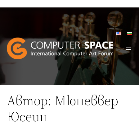
Към
съдържанието
Автор:
Мюневвер
Юсеин