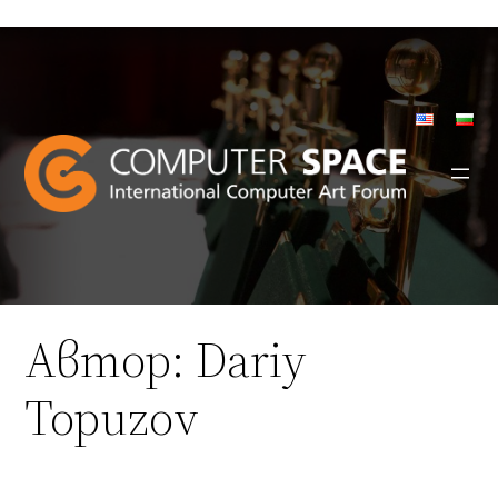
Към
съдържанието
Автор:
Dariy
Topuzov